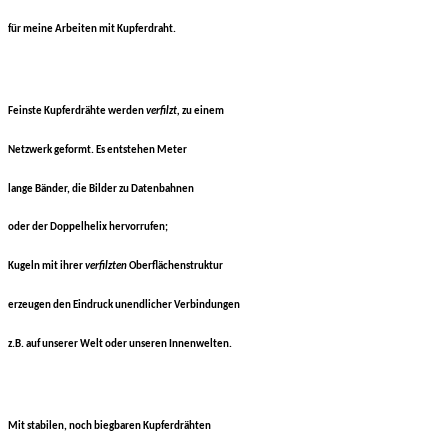
für
meine Arbeiten mit Kupferdraht.
Feinste Kupferdrähte werden
verfilzt,
zu einem
Netzwerk geformt.
Es entstehen Meter
lange Bänder,
die Bilder
zu Datenbahnen
oder der Doppelhelix hervorrufen;
Kugeln mit ihrer
verfilzten
Oberflächenstruktur
erzeugen den Eindruck unendlicher Verbindungen
z.B. auf unserer Welt oder unseren Innenwelten.
Mit stabilen, noch biegbaren Kupferdrähten